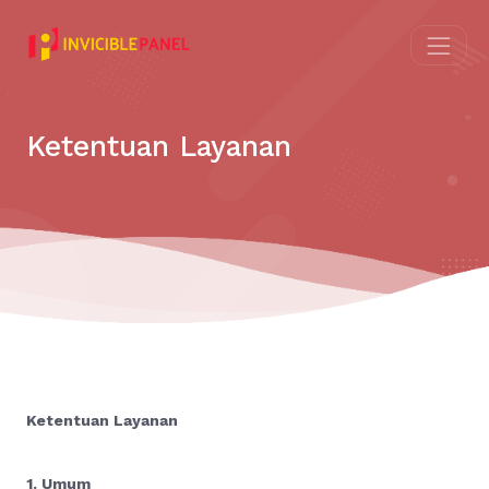
Ketentuan Layanan
Ketentuan Layanan
1. Umum