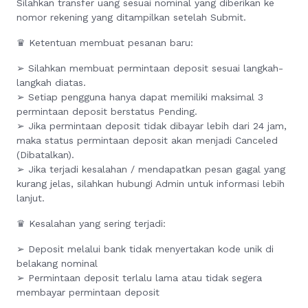
Silahkan transfer uang sesuai nominal yang diberikan ke
nomor rekening yang ditampilkan setelah Submit.
♛ Ketentuan membuat pesanan baru:
➢ Silahkan membuat permintaan deposit sesuai langkah-
langkah diatas.
➢ Setiap pengguna hanya dapat memiliki maksimal 3
permintaan deposit berstatus Pending.
➢ Jika permintaan deposit tidak dibayar lebih dari 24 jam,
maka status permintaan deposit akan menjadi Canceled
(Dibatalkan).
➢ Jika terjadi kesalahan / mendapatkan pesan gagal yang
kurang jelas, silahkan hubungi Admin untuk informasi lebih
lanjut.
♛ Kesalahan yang sering terjadi:
➢ Deposit melalui bank tidak menyertakan kode unik di
belakang nominal
➢ Permintaan deposit terlalu lama atau tidak segera
membayar permintaan deposit